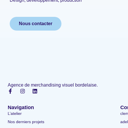
Design, développement, production
Nous contacter
Agence de merchandising visuel bordelaise.
Navigation
Co
L’atelier
clem
Nos derniers projets
adel